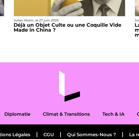
Julien Morin
, le
27 juin 2025
Ju
Déjà un Objet Culte ou une Coquille Vide
L
Made in China ?
m
m
Diplomatie
Climat & Transitions
Tech & IA
ions Légales
CGU
Qui Sommes-Nous ?
La r