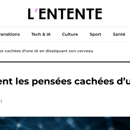
ue
Diplomatie
Climat & Transitions
Tech & IA
Cu
ransitions
Tech & IA
Culture
Sport
Santé
ées cachées d’une IA en disséquant son cerveau
ent les pensées cachées d’
1