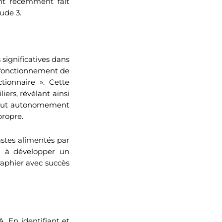
ont récemment fait
ude 3.
significatives dans
e fonctionnement de
ionnaire ». Cette
iers, révélant ainsi
 peut autonomement
propre.
astes alimentés par
i à développer un
aphier avec succès
A. En identifiant et