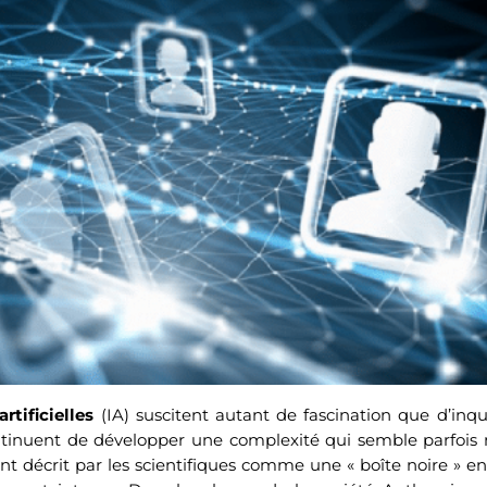
rtificielles
(IA) suscitent autant de fascination que d’inq
ntinuent de développer une complexité qui semble parfois
décrit par les scientifiques comme une « boîte noire » en 