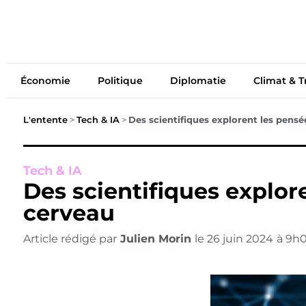
Économie
Politiq
Économie
Politique
Diplomatie
Climat & T
L'entente
>
Tech & IA
>
Des scientifiques explorent les pens
Tech & IA
Des scientifiques explor
cerveau
Article rédigé par
Julien Morin
le
26 juin 2024
à
9h0