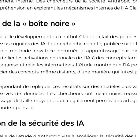
ement interne. Des chercheurs de la société Anthropic 
réhension en explorant les mécanismes internes de l’IA Cla
 de la « boîte noire »
our le développement du chatbot Claude, a fait des percées 
essus cognitifs des IA. Leur recherche récente, publiée sur l
e une méthode novatrice nommée « apprentissage par dict
 lier les activations neuronales de l’IA à des concepts famil
ganise et relie les informations. L’étude montre que l’IA
ocier des concepts, même distants, d’une manière qui lui est 
pendant de répliquer ces résultats sur des modèles plus v
ssives de données. Les chercheurs ont néanmoins réuss
ssage de taille moyenne qui a également permis de cartogr
aude « pense ».
n de la sécurité des IA
lle de l’étude d’Anthropic vise à améliorer la sécurité des I