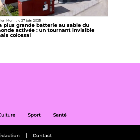
lien Morin
, le
27 juin 2025
a plus grande batterie au sable du
onde activée : un tournant invisible
ais colossal
Culture
Sport
Santé
édaction
Contact