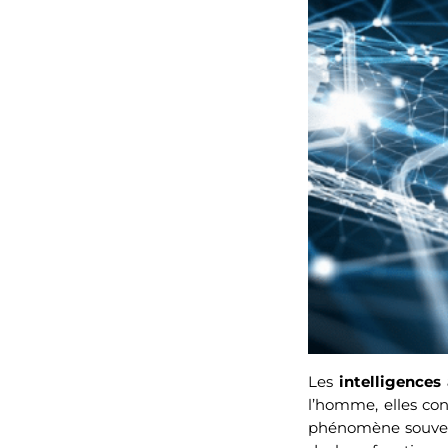
Les
intelligences a
l’homme, elles co
phénomène souvent 