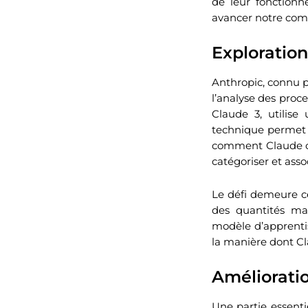
de leur fonctionn
avancer notre comp
Exploration
Anthropic, connu p
l’analyse des proc
Claude 3, utilis
technique permet de
comment Claude or
catégoriser et ass
Le défi demeure ce
des quantités ma
modèle d’apprenti
la manière dont Cl
Amélioratio
Une partie essentie