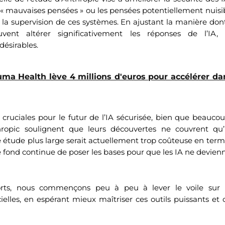
« mauvaises pensées » ou les pensées potentiellement nuisib
 la supervision de ces systèmes. En ajustant la manière don
euvent altérer significativement les réponses de l’IA, 
ésirables.
ma Health lève 4 millions d'euros pour accélérer d
cruciales pour le futur de l’IA sécurisée, bien que beaucoup
hropic soulignent que leurs découvertes ne couvrent qu’
 étude plus large serait actuellement trop coûteuse en ter
de fond continue de poser les bases pour que les IA ne devien
forts, nous commençons peu à peu à lever le voile sur 
ficielles, en espérant mieux maîtriser ces outils puissants e