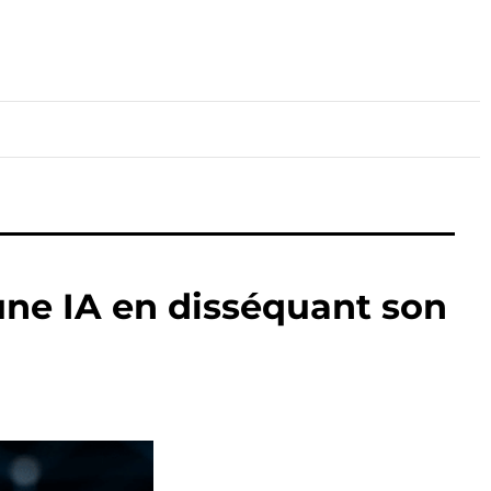
lture
Sport
Santé
une IA en disséquant son