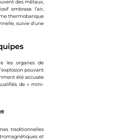
ouvent des métaux,
sif embrase l’air,
’arme thermobarique
nelle, suivie d’une
équipes
ire les organes de
l’explosion pouvant
amment été accusée
ualifiés de « mini-
ne
es traditionnelles
ectromagnétiques et