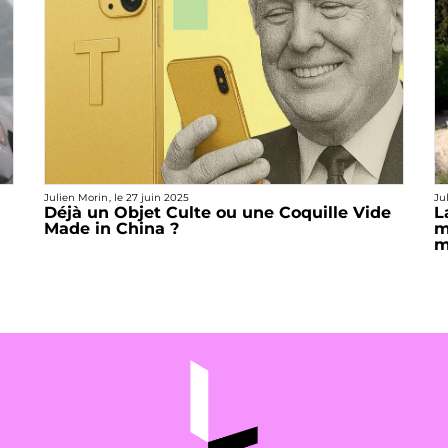
Julien Morin
, le
27 juin 2025
Ju
Déjà un Objet Culte ou une Coquille Vide
L
Made in China ?
m
m