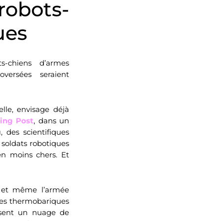
obots-
ues
s-chiens d’armes
versées seraient
lle, envisage déjà
ing Post
, dans un
g
, des scientifiques
e soldats robotiques
en moins chers. Et
, et même l’armée
rmes thermobariques
lsent un nuage de