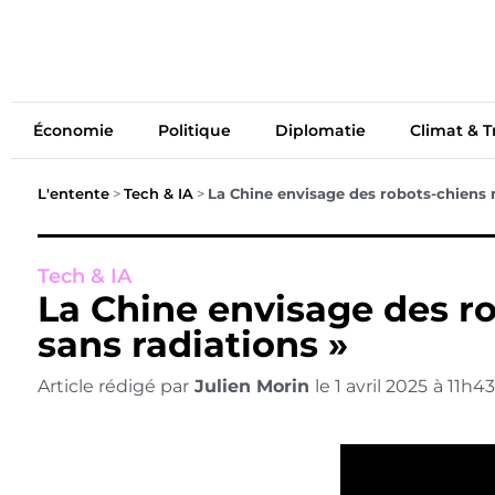
Économie
Politiq
Économie
Politique
Diplomatie
Climat & T
L'entente
>
Tech & IA
>
La Chine envisage des robots-chiens 
Tech & IA
La Chine envisage des r
sans radiations »
Article rédigé par
Julien Morin
le
1 avril 2025
à
11h43