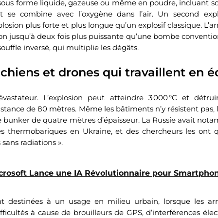
 sous forme liquide, gazeuse ou même en poudre, incluant s
t se combine avec l’oxygène dans l’air. Un second explo
losion plus forte et plus longue qu’un explosif classique. L
on jusqu’à deux fois plus puissante qu’une bombe convention
ouffle inversé, qui multiplie les dégâts.
chiens et drones qui travaillent en 
évastateur. L’explosion peut atteindre 3 000 °C et détru
stance de 80 mètres. Même les bâtiments n’y résistent pas, 
e bunker de quatre mètres d’épaisseur. La Russie avait not
es thermobariques en Ukraine, et des chercheurs les ont q
sans radiations ».
crosoft Lance une IA Révolutionnaire pour Smartpho
t destinées à un usage en milieu urbain, lorsque les arm
fficultés à cause de brouilleurs de GPS, d’interférences él