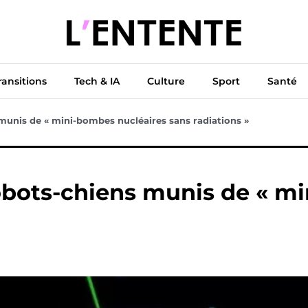
ue
Diplomatie
Climat & Transitions
Tech & IA
Cu
ransitions
Tech & IA
Culture
Sport
Santé
munis de « mini-bombes nucléaires sans radiations »
obots-chiens munis de « m