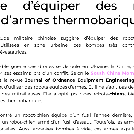
se d’équiper des r
 d’armes thermobariq
ude militaire chinoise suggère d’équiper des robot
 Utilisées en zone urbaine, ces bombes très contro
évastatrices.
table guerre des drones se déroule en Ukraine, la Chine, e
ses essaims lors d’un conflit. Selon le
South China Morn
ns la revue
Journal of Ordnance Equipment Engineerin
t d’utiliser des robots équipés d’armes. Et il ne s’agit pas d
des mitrailleuses. Elle a opté pour des robots-
chiens
, bi
es thermobariques.
ontré un robot-chien équipé d’un fusil l’année dernière
 un robot-chien armé d’un fusil d’assaut. Toutefois, les a
ortelles. Aussi appelées bombes à vide, ces armes expu