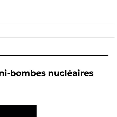
lture
Sport
Santé
ini-bombes nucléaires