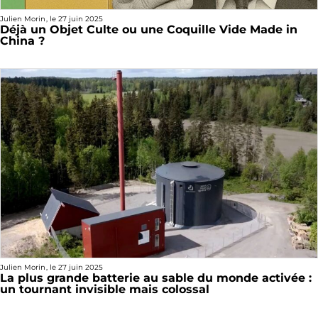
Julien Morin
, le
27 juin 2025
Déjà un Objet Culte ou une Coquille Vide Made in
China ?
Julien Morin
, le
27 juin 2025
La plus grande batterie au sable du monde activée :
un tournant invisible mais colossal