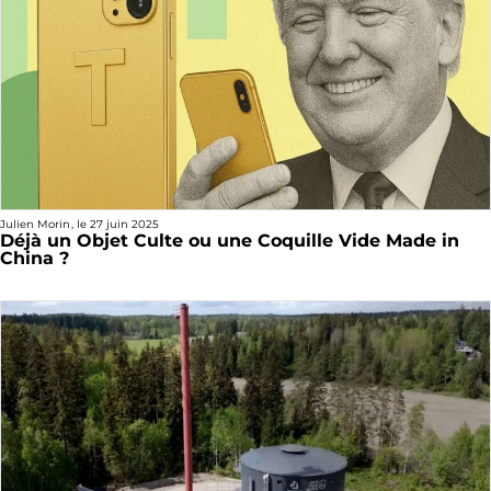
Julien Morin
, le
27 juin 2025
Déjà un Objet Culte ou une Coquille Vide Made in
China ?