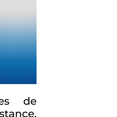
ues de
tance,