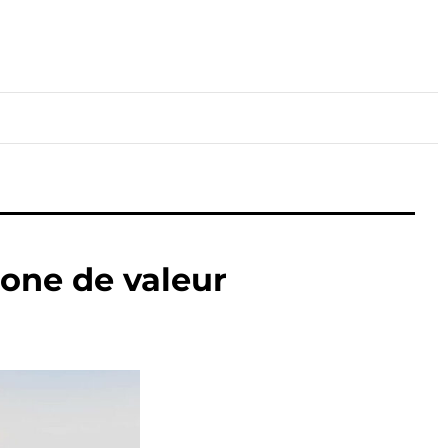
lture
Sport
Santé
hone de valeur