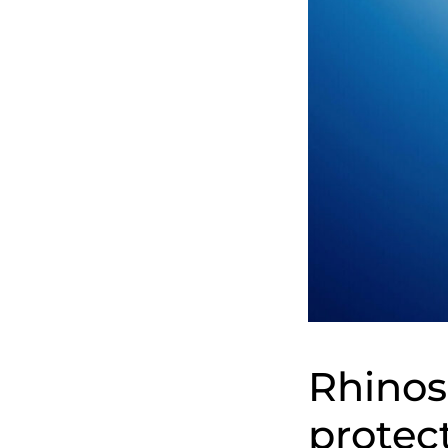
Rhino
prote