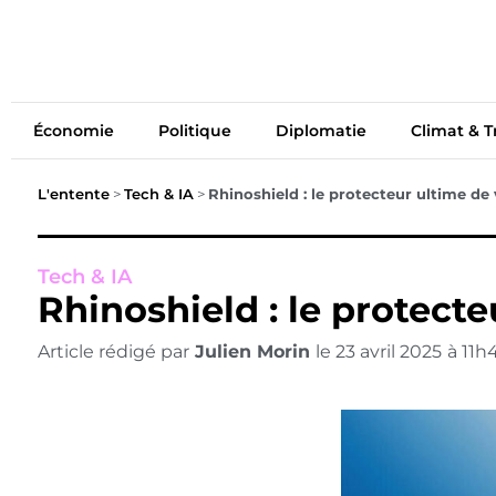
Économie
Politiq
Économie
Politique
Diplomatie
Climat & T
L'entente
>
Tech & IA
>
Rhinoshield : le protecteur ultime d
Tech & IA
Rhinoshield : le protect
Article rédigé par
Julien Morin
le
23 avril 2025
à
11h