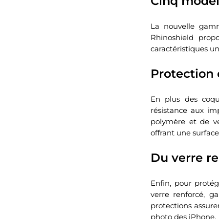
Cinq modèle
La nouvelle gamm
Rhinoshield propo
caractéristiques un
Protection
En plus des coqu
résistance aux im
polymère et de ve
offrant une surface
Du verre re
Enfin, pour proté
verre renforcé, ga
protections assuren
photo des iPhone.