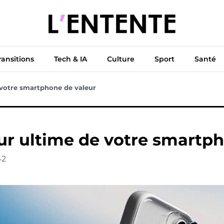
ue
Diplomatie
Climat & Transitions
Tech & IA
Cu
ransitions
Tech & IA
Culture
Sport
Santé
e votre smartphone de valeur
eur ultime de votre smartp
42