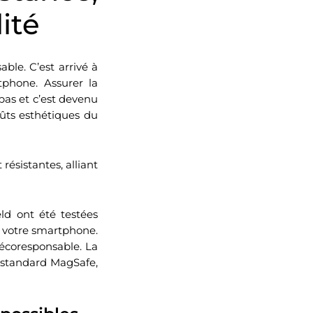
ité
ble. C’est arrivé à
phone. Assurer la
pas et c’est devenu
ts esthétiques du
ésistantes, alliant
d ont été testées
r votre smartphone.
 écoresponsable. La
 standard MagSafe,