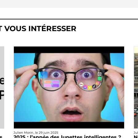
T VOUS INTÉRESSER
Julien Morin
, le
29 juin 2025
Ju
s
2025 : l’année des lunettes intelligentes ?
N