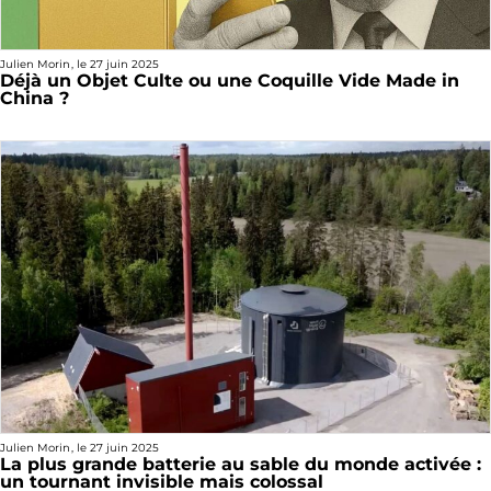
Julien Morin
, le
27 juin 2025
Déjà un Objet Culte ou une Coquille Vide Made in
China ?
Julien Morin
, le
27 juin 2025
La plus grande batterie au sable du monde activée :
un tournant invisible mais colossal