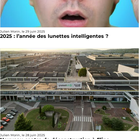
Julien Morin
, le
29 juin 2025
2025 : l’année des lunettes intelligentes ?
Julien Morin
, le
28 juin 2025