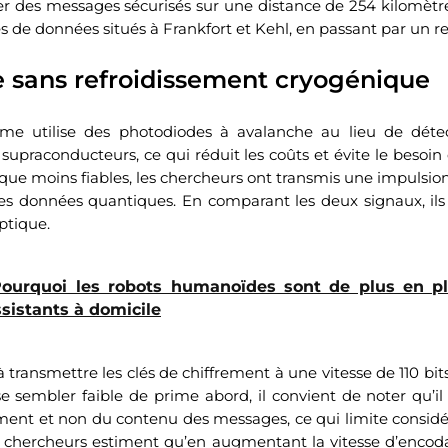
er des messages sécurisés sur une distance de 254 kilomètre
s de données situés à Frankfort et Kehl, en passant par un rel
 sans refroidissement cryogénique
me utilise des photodiodes à avalanche au lieu de déte
 supraconducteurs, ce qui réduit les coûts et évite le besoin
que moins fiables, les chercheurs ont transmis une impulsion
les données quantiques. En comparant les deux signaux, ils
optique.
ourquoi les robots humanoïdes sont de plus en p
sistants à domicile
i à transmettre les clés de chiffrement à une vitesse de 110 bi
e sembler faible de prime abord, il convient de noter qu’i
ement et non du contenu des messages, ce qui limite consid
es chercheurs estiment qu’en augmentant la vitesse d’encoda