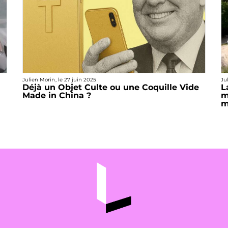
Julien Morin
, le
27 juin 2025
Ju
Déjà un Objet Culte ou une Coquille Vide
L
Made in China ?
m
m