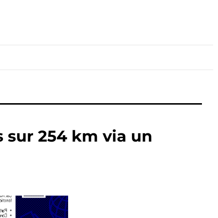
lture
Sport
Santé
 sur 254 km via un