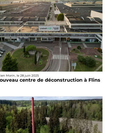
lien Morin
, le
28 juin 2025
ouveau centre de déconstruction à Flins