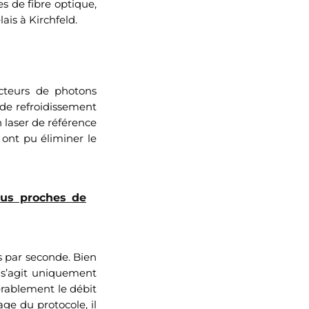
s de fibre optique,
ais à Kirchfeld.
cteurs de photons
 de refroidissement
 laser de référence
 ont pu éliminer le
lus proches de
ts par seconde. Bien
l s’agit uniquement
érablement le débit
ge du protocole, il