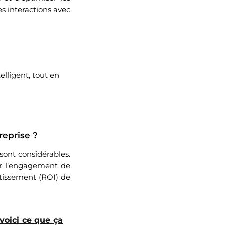
es interactions avec
lligent, tout en
reprise ?
ont considérables.
er l’engagement de
stissement (ROI) de
voici ce que ça