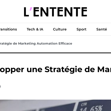
ue
Diplomatie
Climat & Transitions
Tech & IA
Cu
ransitions
Tech & IA
Culture
Sport
Santé
ratégie de Marketing Automation Efficace
lopper une Stratégie de M
9