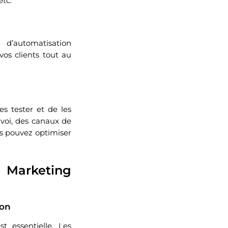
etc.
d’automatisation
os clients tout au
es tester et de les
nvoi, des canaux de
us pouvez optimiser
 Marketing
ion
t essentielle. Les