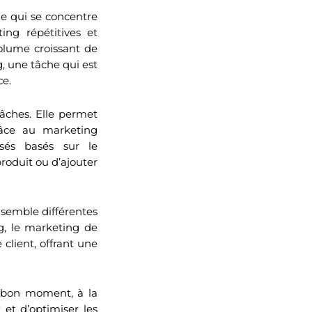
ne qui se concentre
ing répétitives et
olume croissant de
, une tâche qui est
ce.
âches. Elle permet
râce au marketing
isés basés sur le
roduit ou d’ajouter
nsemble différentes
g, le marketing de
client, offrant une
u bon moment, à la
t d’optimiser les