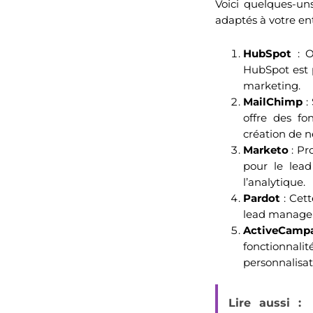
Voici quelques-un
adaptés à votre ent
HubSpot
: O
HubSpot est 
marketing.
MailChimp
: 
offre des fo
création de n
Marketo
: Pr
pour le lea
l’analytique.
Pardot
: Cett
lead managem
ActiveCamp
fonctionnali
personnalisat
Lire aussi :