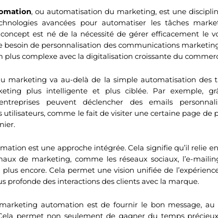
tomation
, ou automatisation du marketing, est une discipli
chnologies avancées pour automatiser les tâches market
 concept est né de la nécessité de gérer efficacement le v
le besoin de personnalisation des communications marketing
 plus complexe avec la digitalisation croissante du commer
du marketing va au-delà de la simple automatisation des t
eting plus intelligente et plus ciblée. Par exemple, g
entreprises peuvent déclencher des emails personnal
tilisateurs, comme le fait de visiter une certaine page de p
nier.
ation est une approche intégrée. Cela signifie qu’il relie e
naux de marketing, comme les réseaux sociaux, l’e-mailin
 plus encore. Cela permet une vision unifiée de l’expérience 
 profonde des interactions des clients avec la marque.
du marketing automation est de fournir le bon message, a
Cela permet non seulement de gagner du temps précieux e