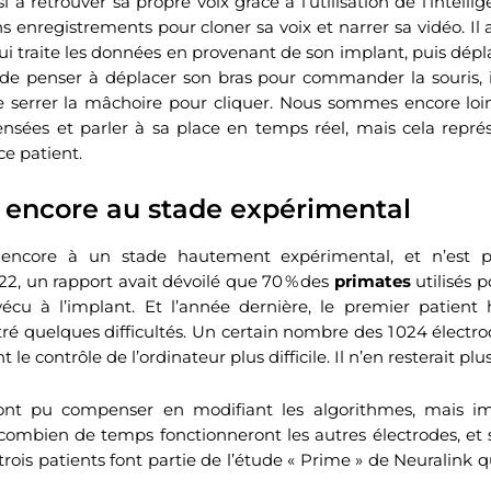
à retrouver sa propre voix grâce à l’utilisation de l’intelligen
ns enregistrements pour cloner sa voix et narrer sa vidéo. Il 
 traite les données en provenant de son implant, puis dépla
 de penser à déplacer son bras pour commander la souris, il
e serrer la mâchoire pour cliquer. Nous sommes encore loin
pensées et parler à sa place en temps réel, mais cela rep
ce patient.
 encore au stade expérimental
 encore à un stade hautement expérimental, et n’est p
22, un rapport avait dévoilé que 70 % des
primates
utilisés 
vécu à l’implant. Et l’année dernière, le premier patient
tré quelques difficultés. Un certain nombre des 1 024 élec
t le contrôle de l’ordinateur plus difficile. Il n’en resterait plu
 ont pu compenser en modifiant les algorithmes, mais im
 combien de temps fonctionneront les autres électrodes, et s’
trois patients font partie de l’étude « Prime » de Neuralink 