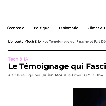
Économie
Politiq
Économie
Politique
Diplomatie
Climat & T
L'entente
>
Tech & IA
>
Le Témoignage qui Fascine et Fait Dé
Tech & IA
Le Témoignage qui Fasci
Article rédigé par
Julien Morin
le
1 mai 2025
à
11h41