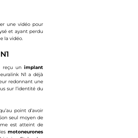
ier une vidéo pour
lysé et ayant perdu
e la vidéo.
 N1
t reçu un
implant
Neuralink N1 a déjà
 leur redonnant une
s sur l’identité du
qu’au point d’avoir
. Son seul moyen de
mme est atteint de
 les
motoneurones