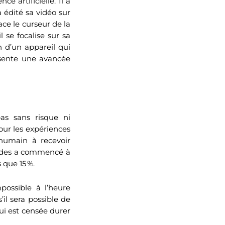
ce artificielle. Il a
a édité sa vidéo sur
ce le curseur de la
 se focalise sur sa
 d’un appareil qui
résente une avancée
as sans risque ni
pour les expériences
 humain à recevoir
trodes a commencé à
s que 15 %.
possible à l’heure
il sera possible de
qui est censée durer