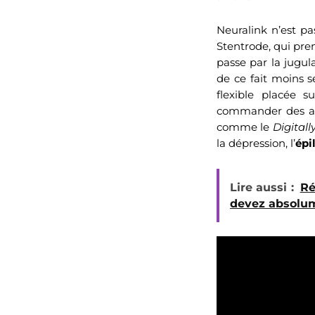
Neuralink n’est pas
Stentrode, qui pre
passe par la jugul
de ce fait moins s
flexible placée 
commander des appa
comme le
Digital
la dépression, l’
épi
Lire aussi :
Ré
devez absolum