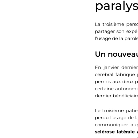
paraly
La troisième pers
partager son expér
l’usage de la parol
Un nouveau 
En janvier dernie
cérébral fabriqué 
permis aux deux pr
certaine autonomie
dernier bénéficiair
Le troisième patie
perdu l’usage de l
communiquer aupa
sclérose latéral