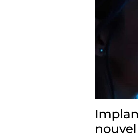
Impla
nouve