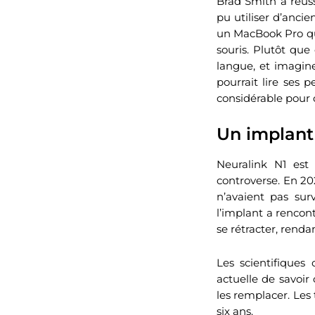
Brad Smith a réussi 
pu utiliser d’ancie
un MacBook Pro qui
souris. Plutôt que
langue, et imagin
pourrait lire ses 
considérable pour 
Un implant
Neuralink N1 est
controverse. En 20
n’avaient pas sur
l’implant a rencon
se rétracter, rendan
Les scientifiques
actuelle de savoir
les remplacer. Les 
six ans.