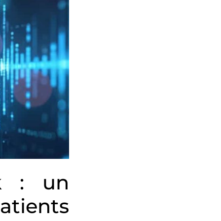
k : un
tients