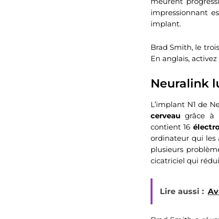
meurent progressi
impressionnant es
implant.
Brad Smith, le troi
En anglais, active
Neuralink l
L’implant N1 de Neu
cerveau
grâce à u
contient 16
électr
ordinateur qui les
plusieurs problème
cicatriciel qui rédu
Lire aussi :
Av