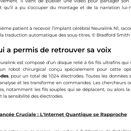
vement. Il vient de publier une vidéo pour partager son hi
t qu’il a pu s’occuper du montage et de la narration lu
sième patient à recevoir l’implant cérébral Neuralink N1, rac
z la traduction automatique des sous-titres. © Bradford Smith
ui a permis de retrouver sa voix
ralink est composé d’un disque relié à 64 fils ultrafins qui
n robot chirurgical conçu spécialement pour cette opér
odes
, pour un total de 1 024 électrodes. Toutes les données
 analyse et les transforme en commandes. Les chercheurs o
s, notamment les fils souples qui se déplacent, ou alors la
it la sensibilité des électrodes.
ancée Cruciale : L'Internet Quantique se Rapproche