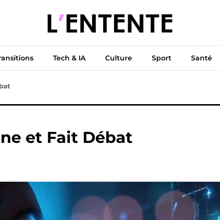
ue
Diplomatie
Climat & Transitions
Tech & IA
Cu
ransitions
Tech & IA
Culture
Sport
Santé
bat
ne et Fait Débat