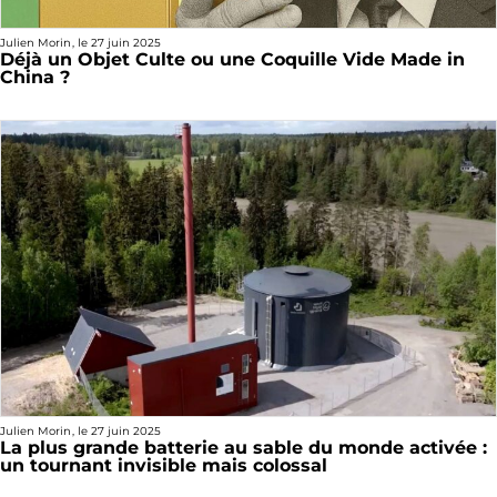
Julien Morin
, le
27 juin 2025
Déjà un Objet Culte ou une Coquille Vide Made in
China ?
Julien Morin
, le
27 juin 2025
La plus grande batterie au sable du monde activée :
un tournant invisible mais colossal