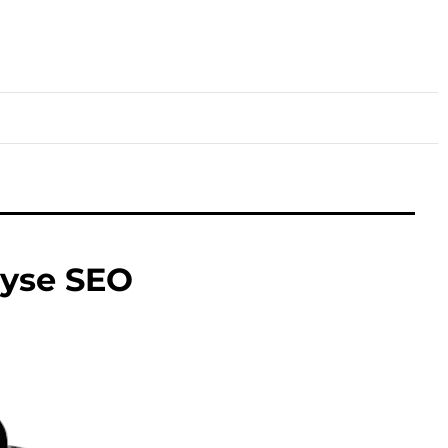
lture
Sport
Santé
lyse SEO