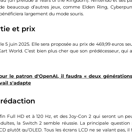
u (un prélude à Tears of the Kingdom). Nintendo et ses pa
e de beaucoup d’autres jeux, comme Elden Ring, Cyberpun
i bénéficiera largement du mode souris.
tie et prix
 le 5 juin 2025. Elle sera proposée au prix de 469,99 euros se
Kart World. C’est bien plus cher que son prédécesseur, qui 
our le patron d'OpenAI, il faudra « deux génération
vail s'adapte
a rédaction
in Full HD et à 120 Hz, et des Joy-Con 2 qui seront un pe
dultes, la Switch 2 semble réussie. La principale question
CD plutôt qu’OLED. Tous les écrans LCD ne se valant pas, il 