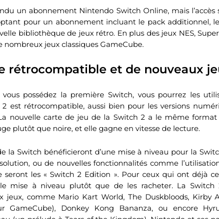
endu un abonnement Nintendo Switch Online, mais l’accès s
optant pour un abonnement incluant le pack additionnel, le
elle bibliothèque de jeux rétro. En plus des jeux NES, Sup
 de nombreux jeux classiques GameCube.
e rétrocompatible et de nouveaux j
 vous possédez la première Switch, vous pourrez les utilis
 2 est rétrocompatible, aussi bien pour les versions numé
 La nouvelle carte de jeu de la Switch 2 a le même format
uge plutôt que noire, et elle gagne en vitesse de lecture.
de la Switch bénéficieront d’une mise à niveau pour la Switch
solution, ou de nouvelles fonctionnalités comme l’utilisati
e seront les « Switch 2 Edition ». Pour ceux qui ont déjà ces
le mise à niveau plutôt que de les racheter. La Switch
x jeux, comme Mario Kart World, The Duskbloods, Kirby Ai
sur GameCube), Donkey Kong Bananza, ou encore Hyrul