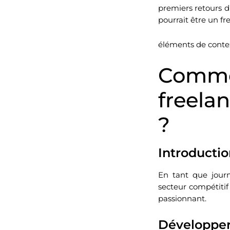
premiers retours d’
pourrait être un fre
éléments de context
Comme
freela
?
Introducti
En tant que journ
secteur compétitif
passionnant.
Développer