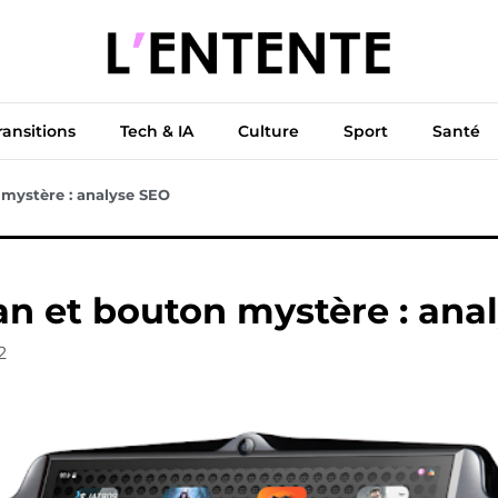
ue
Diplomatie
Climat & Transitions
Tech & IA
Cu
ransitions
Tech & IA
Culture
Sport
Santé
 mystère : analyse SEO
an et bouton mystère : ana
2