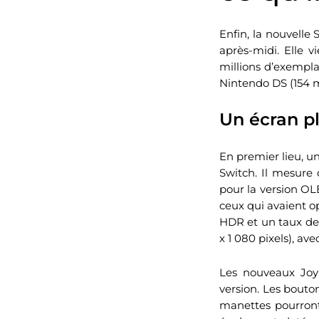
Enfin, la nouvelle
après-midi. Elle 
millions d’exemplai
Nintendo DS (154 m
Un écran p
En premier lieu, u
Switch. Il mesure
pour la version OLE
ceux qui avaient o
HDR et un taux de 
x 1 080 pixels), av
Les nouveaux Joy
version. Les bouton
manettes pourront