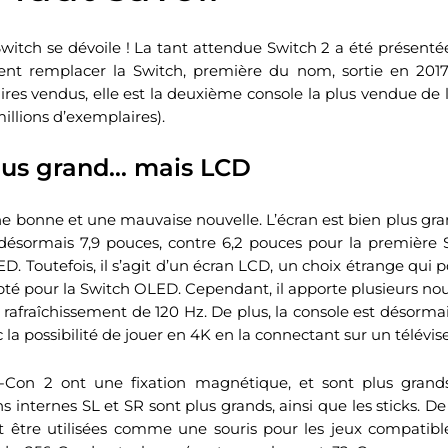
 Switch se dévoile ! La tant attendue Switch 2 a été présent
vient remplacer la Switch, première du nom, sortie en 2017
res vendus, elle est la deuxième console la plus vendue de l’
illions d’exemplaires).
lus grand… mais LCD
ne bonne et une mauvaise nouvelle. L’écran est bien plus gr
 désormais 7,9 pouces, contre 6,2 pouces pour la première 
D. Toutefois, il s’agit d’un écran LCD, un choix étrange qui po
pté pour la Switch OLED. Cependant, il apporte plusieurs 
rafraîchissement de 120 Hz. De plus, la console est désormai
ec la possibilité de jouer en 4K en la connectant sur un télévis
-Con 2 ont une fixation magnétique, et sont plus grand
s internes SL et SR sont plus grands, ainsi que les sticks. De
 être utilisées comme une souris pour les jeux compatible