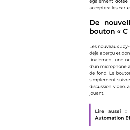
également dotée 
acceptera les car
De nouvell
bouton « C 
Les nouveaux Joy-C
déjà aperçu et dont
finalement une no
d’un microphone av
de fond. Le bouto
simplement suivre 
discussion vidéo, 
jouant.
Lire aussi :
Automation Ef