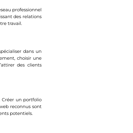
réseau professionnel
issant des relations
re travail.
spécialiser dans un
nement, choisir une
ttirer des clients
. Créer un portfolio
es web reconnus sont
nts potentiels.