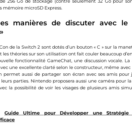
de 256 Go de stockage (contre seulement 32 Go pour son 
tes mémoire microSD Express.
es manières de discuter avec le 
»
on de la Switch 2 sont dotés d’un bouton « C » sur la manett
 les théories sur son utilisation ont fait couler beaucoup d’e
uvelle fonctionnalité GameChat, une discussion vocale. La 
ec une excellente clarté selon le constructeur, même avec
n permet aussi de partager son écran avec ses amis pour
leurs parties. Nintendo proposera aussi une caméra pour l
avec la possibilité de voir les visages de plusieurs amis si
Guide Ultime pour Développer une Stratégie
ficace