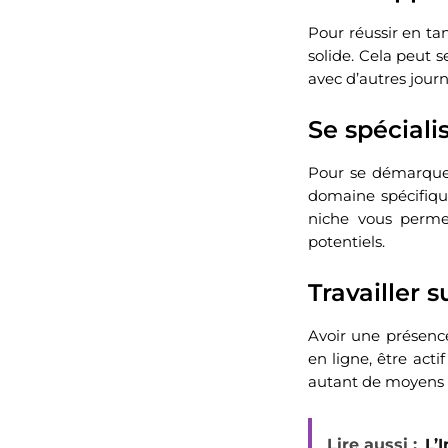
Pour réussir en tan
solide. Cela peut s
avec d’autres journ
Se spécial
Pour se démarquer 
domaine spécifique
niche vous permet
potentiels.
Travailler s
Avoir une présence 
en ligne, être acti
autant de moyens d’
Lire aussi :
L’