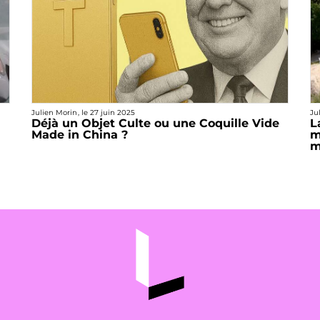
Julien Morin
, le
27 juin 2025
Ju
Déjà un Objet Culte ou une Coquille Vide
L
Made in China ?
m
m