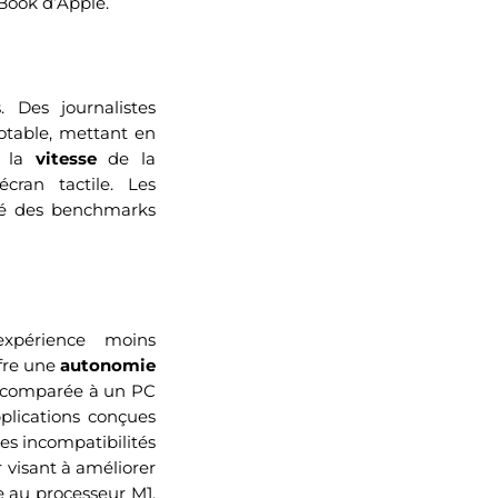
Book d’Apple.
 Des journalistes
otable, mettant en
, la
vitesse
de la
cran tactile. Les
gré des benchmarks
périence moins
ffre une
autonomie
ive comparée à un PC
pplications conçues
es incompatibilités
 visant à améliorer
ge au processeur M1,