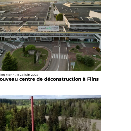
lien Morin
, le
28 juin 2025
ouveau centre de déconstruction à Flins