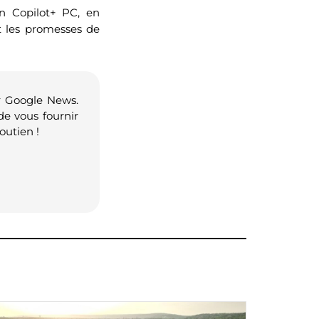
n Copilot+ PC, en
t les promesses de
r Google News.
de vous fournir
outien !