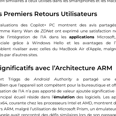
M similaires à ceux utilisés dans les smartphones et les Mac
 Premiers Retours Utilisateurs
aluations des Copilot+ PC montrent des avis partagés.
comme Kerry Wan de
ZDNet
ont exprimé une satisfaction n
é de l’intégration de l’IA dans les
applications
Microsoft
aciale grâce à Windows Hello et les avantages de l’é
lent rivaliser avec celles du MacBook Air d’Apple, mal
s par d’autres sites.
ignificatifs avec l’Architecture ARM
bert Triggs de
Android Authority
a partagé une ex
ien que l’appareil soit compétent pour la bureautique et o
ilisation de l’IA n’a pas apporté de valeur ajoutée significat
incipal écueil réside dans l’
émulation
des logiciels. Les a
e x64, courante chez les processeurs Intel et AMD, montrent d
rs ARM, malgré l’utilisation de Microsoft Prism, un émulateur
Apple avait rencontré des défis similaires lors de son passa