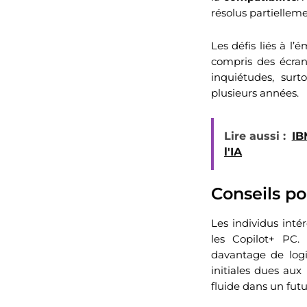
résolus partielleme
Les défis liés à l
compris des écran
inquiétudes, sur
plusieurs années.
Lire aussi :
IB
l'IA
Conseils p
Les individus inté
les Copilot+ PC.
davantage de logic
initiales dues aux
fluide dans un futu