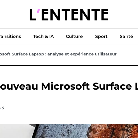
ue
Diplomatie
Climat & Transitions
Tech & IA
Cu
ransitions
Tech & IA
Culture
Sport
Santé
soft Surface Laptop : analyse et expérience utilisateur
nouveau Microsoft Surface L
43