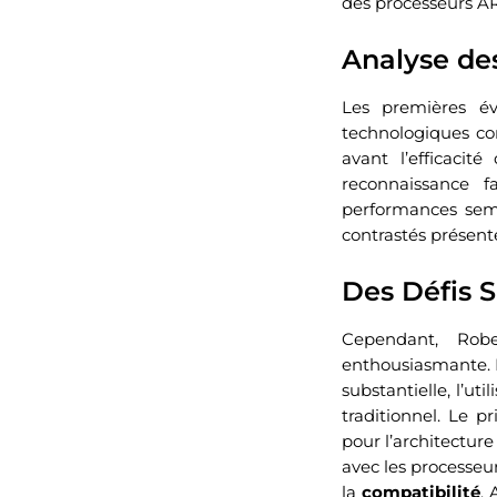
des processeurs AR
Analyse des
Les premières év
technologiques 
avant l’efficacit
reconnaissance f
performances semb
contrastés présenté
Des Défis S
Cependant, Ro
enthousiasmante. B
substantielle, l’ut
traditionnel. Le pr
pour l’architectur
avec les processeu
la
compatibilité
. 