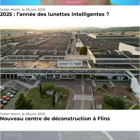
Julien Morin
, le
29 juin 2025
2025 : l’année des lunettes intelligentes ?
Julien Morin
, le
28 juin 2025
Nouveau centre de déconstruction à Flins