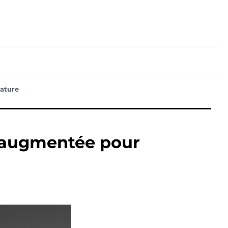
lture
Sport
Santé
nature
té augmentée pour