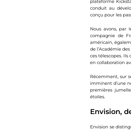
plateforme Kicksta
conduit au dével
conçu pour les pas
Nous avons, par le
compagnie de Fra
américain, égaleme
de l’Académie des s
ces télescopes. Ils
en collaboration ave
Récemment, sur so
imminent d’une nou
premières jumelle
étoiles.
Envision, d
Envision se distin