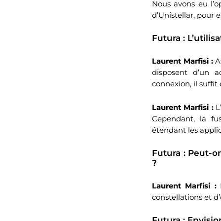
Nous avons eu l’o
d’Unistellar, pour 
Futura : L’utili
Laurent Marfisi :
Av
disposent d’un a
connexion, il suffi
Laurent Marfisi :
L’
Cependant, la fu
étendant les appli
Futura : Peut-
?
Laurent Marfisi :
B
constellations et d
Futura : Envisi