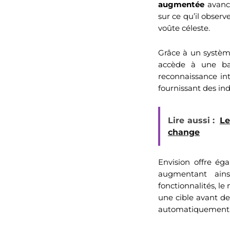
augmentée
avancé
sur ce qu’il observ
voûte céleste.
Grâce à un systèm
accède à une ba
reconnaissance int
fournissant des in
Lire aussi :
Le
change
Envision offre égal
augmentant ains
fonctionnalités, l
une cible avant de
automatiquement