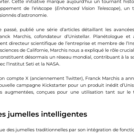
rter. Cette initiative marque aujourd’hui un tournant histo
oppement de l’eVscope (
Enhanced Vision Telescope
), un 
sionnés d’astronomie.
 passé, publié une série d’articles détaillant les avancé
nck Marchis, cofondateur d’Unistellar. Planétologue et 
nt directeur scientifique de l’entreprise et membre de l’Inst
ciences de Californie, Marchis nous a expliqué le rôle crucial
 constituent désormais un réseau mondial, contribuant à la s
c l’Institut Seti et la NASA.
n compte X (anciennement Twitter), Franck Marchis a an
velle campagne Kickstarter pour un produit inédit d’Unistel
s augmentées, conçues pour une utilisation tant sur le t
es jumelles intelligentes
gue des jumelles traditionnelles par son intégration de fonct