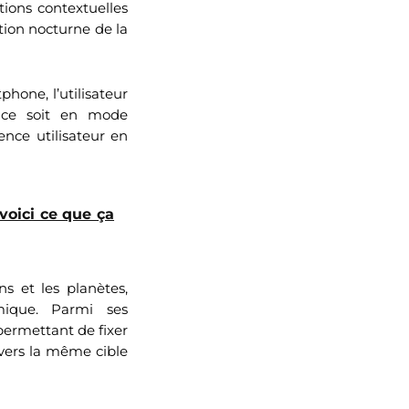
tions contextuelles
ation nocturne de la
one, l’utilisateur
 ce soit en mode
ence utilisateur en
voici ce que ça
ons et les planètes,
mique. Parmi ses
permettant de fixer
 vers la même cible