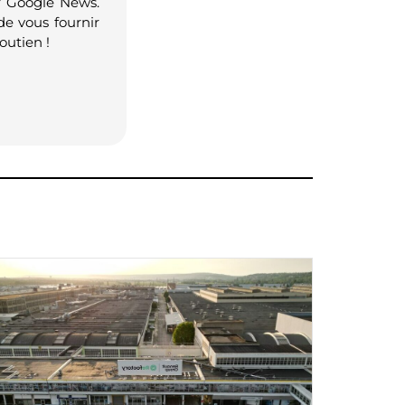
r Google News.
de vous fournir
outien !