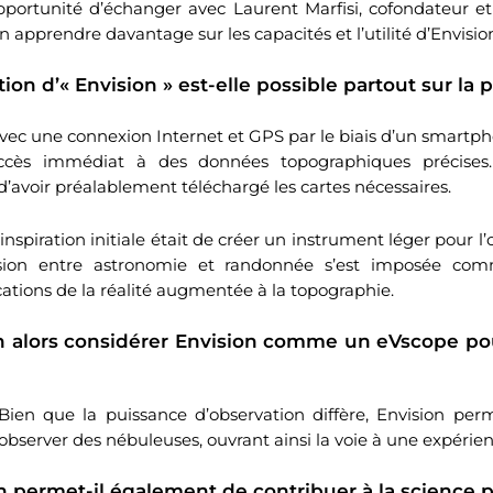
pportunité d’échanger avec Laurent Marfisi, cofondateur et
en apprendre davantage sur les capacités et l’utilité d’Envision
sation d’« Envision » est-elle possible partout sur la 
ec une connexion Internet et GPS par le biais d’un smartphon
ccès immédiat à des données topographiques précises
t d’avoir préalablement téléchargé les cartes nécessaires.
inspiration initiale était de créer un instrument léger pour l’
sion entre astronomie et randonnée s’est imposée co
cations de la réalité augmentée à la topographie.
on alors considérer Envision comme un eVscope po
ien que la puissance d’observation diffère, Envision perm
’observer des nébuleuses, ouvrant ainsi la voie à une expérien
on permet-il également de contribuer à la science p