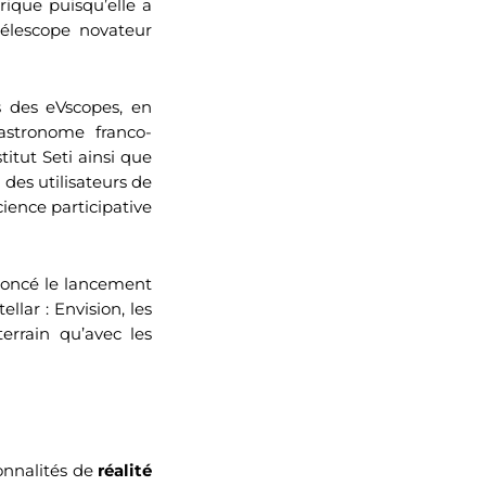
rique puisqu’elle a
télescope novateur
es des eVscopes, en
astronome franco-
itut Seti ainsi que
 des utilisateurs de
cience participative
noncé le lancement
lar : Envision, les
errain qu’avec les
ionnalités de
réalité