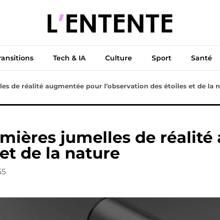
ue
Diplomatie
Climat & Transitions
Tech & IA
Cu
ransitions
Tech & IA
Culture
Sport
Santé
les de réalité augmentée pour l’observation des étoiles et de la 
remières jumelles de réali
 et de la nature
55