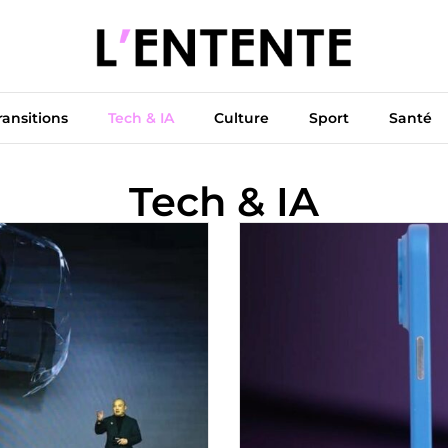
ue
Diplomatie
Climat & Transitions
Tech & IA
Cu
ransitions
Tech & IA
Culture
Sport
Santé
Tech & IA