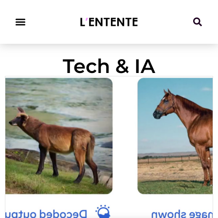
Climat & Transitions
Tech & IA