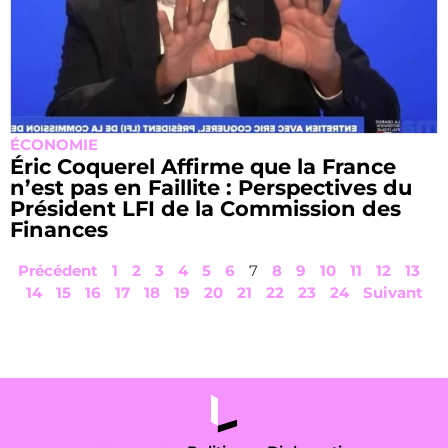
ÉCONOMIE
Éric Coquerel Affirme que la France
n’est pas en Faillite : Perspectives du
Président LFI de la Commission des
Finances
Précédent
1
2
3
4
5
6
7
8
9
10
11
12
13
14
15
16
17
18
19
20
21
22
23
24
Suivant